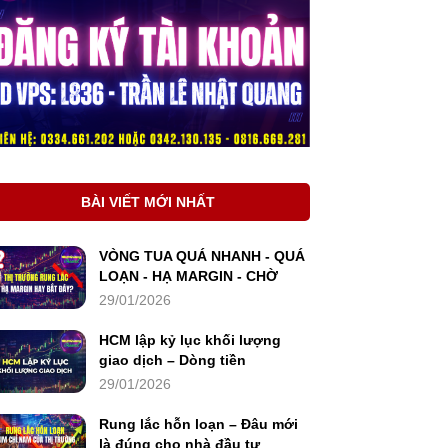
BÀI VIẾT MỚI NHẤT
VÒNG TUA QUÁ NHANH - QUÁ
LOẠN - HẠ MARGIN - CHỜ
29/01/2026
HCM lập kỷ lục khối lượng
giao dịch – Dòng tiền
29/01/2026
Rung lắc hỗn loạn – Đâu mới
là đúng cho nhà đầu tư