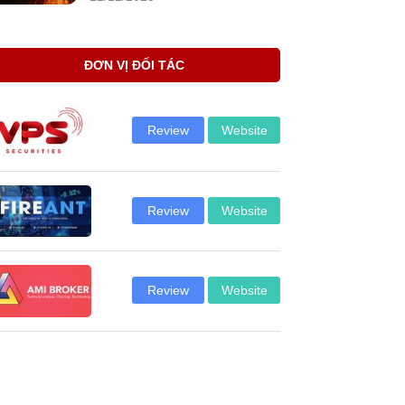
ĐƠN VỊ ĐỐI TÁC
Review
Website
Review
Website
Review
Website