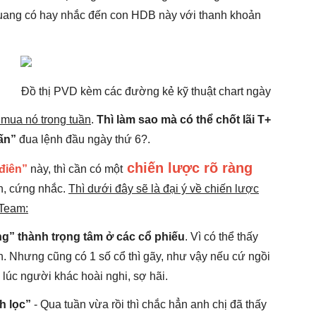
t Quang có hay nhắc đến con HDB này với thanh khoản
Đồ thị PVD kèm các đường kẻ kỹ thuật chart ngày
 mua nó trong tuần
.
Thì làm sao mà có thể chốt lãi T+
ấn”
đua lệnh đầu ngày thứ 6?.
chiến lược rõ ràng
 điên”
này, thì cần có một
h, cứng nhắc.
Thì dưới đây sẽ là đại ý về chiến lược
 Team:
ng” thành trọng tâm ở các cổ phiếu
. Vì có thể thấy
. Nhưng cũng có 1 số cổ thì gãy, như vậy nếu cứ ngồi
 lúc người khác hoài nghi, sợ hãi.
nh lọc”
- Qua tuần vừa rồi thì chắc hẳn anh chị đã thấy