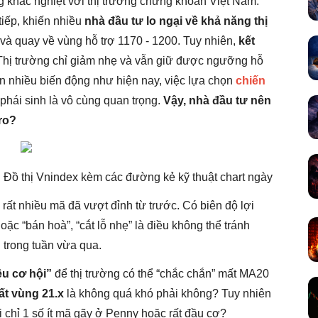
ng khắc nghiệt với thị trường chứng khoán Việt Nam.
iếp, khiến nhiều
nhà đầu tư lo ngại về khả năng thị
và quay về vùng hỗ trợ 1170 - 1200. Tuy nhiên,
kết
 Thị trường chỉ giảm nhẹ và vẫn giữ được ngưỡng hỗ
òn nhiều biến động như hiện nay, việc lựa chọn
chiến
phái sinh là vô cùng quan trọng.
Vậy, nhà đầu tư nên
 ro?
Đồ thị Vnindex kèm các đường kẻ kỹ thuật chart ngày
 rất nhiều mã đã vượt đỉnh từ trước. Có biên độ lợi
hoặc “bán hoà”, “cắt lỗ nhẹ” là điều không thể tránh
trong tuần vừa qua.
ều cơ hội”
để thị trường có thể “chắc chắn” mất MA20
t vùng 21.x
là không quá khó phải không? Tuy nhiên
i chỉ 1 số ít mã gãy ở Penny hoặc rất đầu cơ?