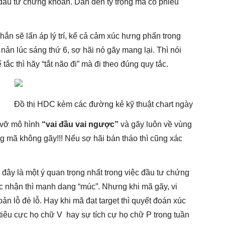
 đầu tư chứng khoán. Dẫn đến tỷ trọng mã cổ phiếu
ắn sẽ lấn áp lý trí, kể cả cảm xúc hưng phấn trong
nản lúc sáng thứ 6, sợ hãi nó gãy mang lại. Thì nói
tắc thì hãy “tắt não đi” mà đi theo đúng quy tắc.
Đồ thị HDC kèm các đường kẻ kỹ thuật chart ngày
 vỡ mô hình
“vai đầu vai ngược”
và gãy luôn về vùng
g mã không gãy!!! Nếu sợ hãi bán tháo thì cũng xác
, đây là một ý quan trọng nhất trong việc đầu tư chứng
xác nhận thì mạnh dang “múc”. Nhưng khi mã gãy, vi
ản lỗ đè lỗ. Hay khi mã đạt target thì quyết đoán xúc
ự tiêu cực họ chữ V hay sự tích cự họ chữ P trong tuần