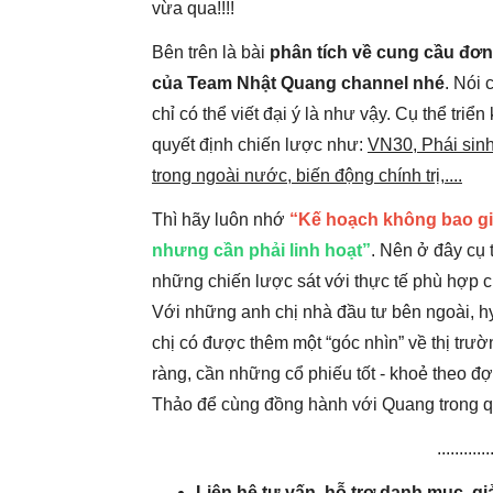
vừa qua!!!!
Bên trên là bài
phân tích về cung cầu đơn
của Team Nhật Quang channel nhé
. Nói 
chỉ có thể viết đại ý là như vậy. Cụ thể triể
quyết định chiến lược như:
VN30, Phái sinh,
trong ngoài nước, biến động chính trị,....
Thì hãy luôn nhớ
“Kế hoạch không bao giờ
nhưng cần phải linh hoạt”
. Nên ở đây cụ 
những chiến lược sát với thực tế phù hợp c
Với những anh chị nhà đầu tư bên ngoài, 
chị có được thêm một “góc nhìn” về thị trườ
ràng, cần những cổ phiếu tốt - khoẻ theo đ
Thảo để cùng đồng hành với Quang trong qu
............
Liên hệ tư vấn, hỗ trợ danh mục, g