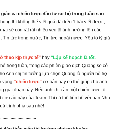
 giản
và
chiến lược đầu tư sơ bộ trong tuần sau
chung thì không thể viết quá dài trên 1 bài viết được,
n khai sẽ còn rất rất nhiều yếu tố ảnh hưởng lên các
 Tin tức trong nước, Tin tức ngoài nước, Yếu tố tỷ giá
 theo kịp thực tế”
hay
“Lập kế hoạch là tốt,
thể trong tuần, trong các phiên giao dịch Quang sẽ có
ho Anh chị tin tưởng lựa chọn Quang là người hỗ trợ.
hy vọng
“chiến lược”
cơ bản này có thể giúp cho anh
ng giai đoạn này. Nếu anh chị cần một chiến lược rõ
ợt cơ cấu này của Team. Thì có thể liên hệ với bạn Như
á trình phía sau nhé!
................................
iải đáp thắc mắc thị trường chứng khoán: