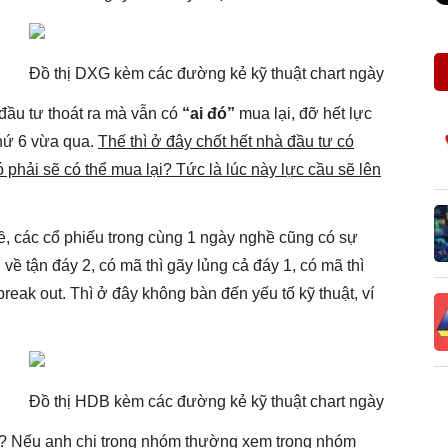
Đồ thị DXG kèm các đường kẻ kỹ thuật chart ngày
ầu tư thoát ra mà vẫn có
“ai đó”
mua lại, đỡ hết lực
thứ 6 vừa qua.
Thế thì ở đây chốt hết nhà đầu tư có
 phải sẽ có thể mua lại? Tức là lúc này lực cầu sẽ lên
ề, các cổ phiếu trong cùng 1 ngày nghề cũng có sự
 về tận đáy 2, có mã thì gãy lủng cả đáy 1, có mã thì
reak out. Thì ở đây không bàn đến yếu tố kỹ thuật, ví
Đồ thị HDB kèm các đường kẻ kỹ thuật chart ngày
g? Nếu anh chị trong nhóm thường xem trong nhóm