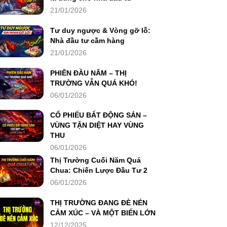
21/01/2026
Tư duy ngược & Vòng gỡ lỗ:
Nhà đầu tư cầm hàng
21/01/2026
PHIÊN ĐẦU NĂM – THỊ
TRƯỜNG VẪN QUÁ KHÓ!
06/01/2026
CỔ PHIẾU BẤT ĐỘNG SẢN –
VÙNG TẬN DIỆT HAY VÙNG
THU
06/01/2026
Thị Trường Cuối Năm Quá
Chua: Chiến Lược Đầu Tư 2
06/01/2026
THỊ TRƯỜNG ĐANG ĐÈ NÉN
CẢM XÚC – VÀ MỘT BIẾN LỚN
12/12/2025