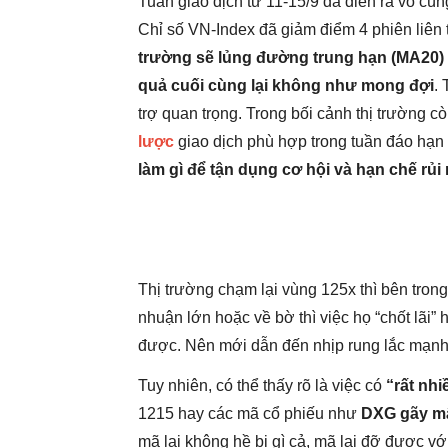
Tuần giao dịch từ 11-15/9 đã diễn ra vô cù
Chỉ số VN-Index đã giảm điểm 4 phiên liên t
trường sẽ lủng đường trung hạn (MA20)
quả cuối cùng lại không như mong đợi
.
trợ quan trọng. Trong bối cảnh thị trường c
lược
giao dịch phù hợp trong tuần đáo hạn 
làm gì để tận dụng cơ hội và hạn chế rủi
Thị trường chạm lại vùng 125x thì bên trong
nhuận lớn hoặc về bờ thì việc họ “chốt lãi” 
được. Nên mới dẫn đến nhịp rung lắc mạnh 
Tuy nhiên, có thể thấy rõ là việc có
“rất nhi
1215 hay các mã cổ phiếu như
DXG gãy mấ
mã lại không hề bị gì cả, mã lại đỡ được vớ