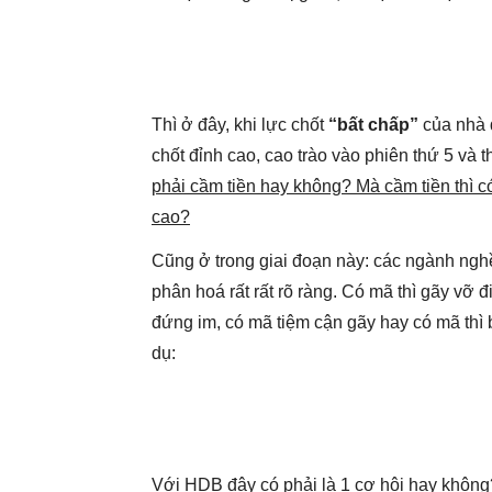
Thì ở đây, khi lực chốt
“bất chấp”
của nhà đ
chốt đỉnh cao, cao trào vào phiên thứ 5 và 
phải cầm tiền hay không? Mà cầm tiền thì có
cao?
Cũng ở trong giai đoạn này: các ngành ngh
phân hoá rất rất rõ ràng. Có mã thì gãy vỡ đi
đứng im, có mã tiệm cận gãy hay có mã thì b
dụ:
Với HDB đây có phải là 1 cơ hội hay khôn