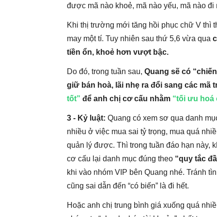
được mã nào khoẻ, mã nào yếu, mã nào đi 
Khi thị trường mới tăng hồi phục chữ V thì
may một tí. Tuy nhiên sau thứ 5,6 vừa qua
c
tiền ổn, khoẻ hơn vượt bậc.
Do đó, trong tuần sau,
Quang sẽ có “chiến
giữ bán hoà, lãi nhẹ ra đổi sang các mã
tốt”
để anh chị cơ cấu nhằm
“tối ưu hoá 
3 - Kỷ luật:
Quang có xem sơ qua danh mục 
nhiều ở việc mua sai tỷ trọng, mua quá nh
quản lý được. Thì trong tuần đáo hạn này, k
cơ cấu lại danh mục đúng theo
“quy tắc đầ
khi vào nhóm VIP bên Quang nhé. Tránh tình
cũng sai dẫn đến “có biến” là đi hết.
Hoặc anh chị trung bình giá xuống quá nhiều