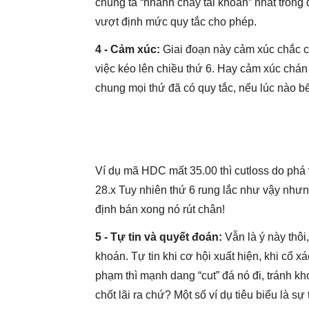
chúng ta “nhanh cháy tài khoản” nhất trong
vượt định mức quy tắc cho phép.
4 - Cảm xúc:
Giai đoạn này cảm xúc chắc ch
việc kéo lên chiều thứ 6. Hay cảm xúc chán 
chung mọi thứ đã có quy tắc, nếu lúc nào bế 
Ví dụ mã HDC mất 35.00 thì cutloss do phá
28.x Tuy nhiên thứ 6 rung lắc như vậy nhưn
định bán xong nó rút chân!
5 - Tự tin và quyết đoán:
Vẫn là ý này thôi
khoán. Tự tin khi cơ hội xuất hiện, khi cổ 
phạm thì mạnh dang “cut” đá nó đi, tránh kho
chốt lãi ra chứ? Một số ví dụ tiêu biểu là s