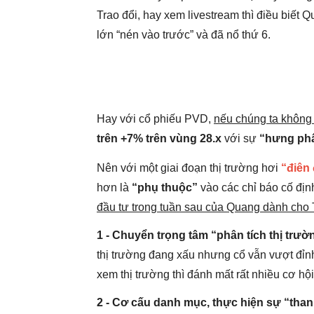
Trao đổi, hay xem livestream thì điều biế
lớn “nén vào trước” và đã nổ thứ 6.
Hay với cổ phiếu PVD,
nếu chúng ta không
trên +7% trên vùng 28.x
với sự
“hưng ph
Nên với một giai đoạn thị trường hơi
“điên
hơn là
“phụ thuộc”
vào các chỉ báo cố địn
đầu tư trong tuần sau của Quang dành cho
1 - Chuyển trọng tâm “phân tích thị trườ
thị trường đang xấu nhưng cổ vẫn vượt đỉnh
xem thị trường thì đánh mất rất nhiều cơ hội
2 - Cơ cấu danh mục, thực hiện sự “tha