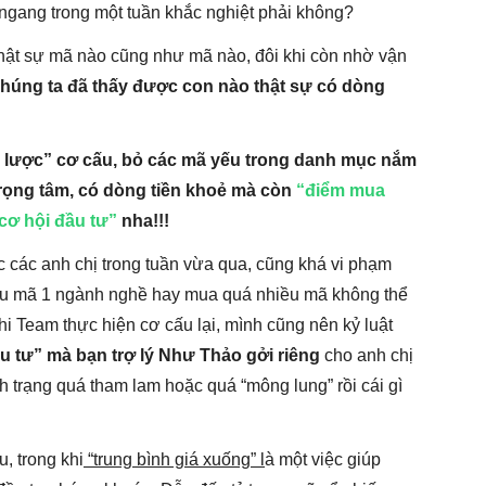
ngang trong một tuần khắc nghiệt phải không?
 thật sự mã nào cũng như mã nào, đôi khi còn nhờ vận
húng ta đã thấy được con nào thật sự có dòng
 lược” cơ cấu, bỏ các mã yếu trong danh mục nắm
 trọng tâm, có dòng tiền khoẻ mà còn
“điểm mua
cơ hội đầu tư”
nha!!!
các anh chị trong tuần vừa qua, cũng khá vi phạm
iều mã 1 ngành nghề hay mua quá nhiều mã không thể
hi Team thực hiện cơ cấu lại, mình cũng nên kỷ luật
u tư” mà bạn trợ lý Như Thảo gởi riêng
cho anh chị
 trạng quá tham lam hoặc quá “mông lung” rồi cái gì
, trong khi
“trung bình giá xuống” l
à một việc giúp